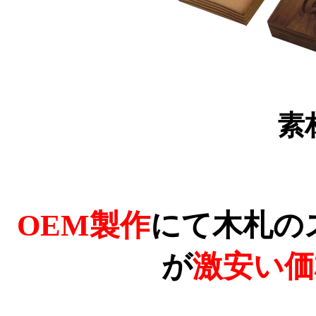
素
OEM製作
にて木札の
が
激安い価